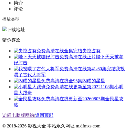
简介
评论
播放类型
下载地址
猜你喜欢
全集完结
失控占有
正片
陛下天天被咖
妃肘击
第41-60集完结
我投
喂了古代大将军
全95集
闪耀的星星
更新至第20221108期
小明
星大跟班
更新至20260805期
全民星攻
略
访问电脑版网站
|
返回顶部
© 2018-2026 影视大全 本站永久网址 m.dfmxs.com