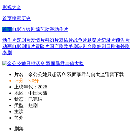
影视大全
首页
搜索
历史
首页
电影
连续剧
综艺
动漫
动作片
动作片
喜剧片
爱情片
科幻片
恐怖片
战争片
悬疑片
纪录片
预告片
动画电影
剧情片
冒险片
国产剧
欧美剧
港剧
台剧
韩剧
日剧
海外剧
泰剧
片名：余公公她只想活命 双面暴君与俏太监迅雷下载
评分：3.0分
上映年代：2026
地区：中国大陆
状态：已完结
类型：短剧
主演：
简介：
剧集